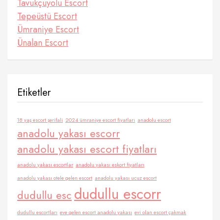
Tavukçuyolu Escort
Tepeüstü Escort
Ümraniye Escort
Ünalan Escort
Etiketler
18 yaş escort şerifali
2024 ümraniye escort fiyatları
anadolu escort
anadolu yakası escorr
anadolu yakası escort fiyatları
anadolu yakası escortlar
anadolu yakası eskort fiyatları
anadolu yakası otele gelen escort
anadolu yakası ucuz escort
dudullu escorr
dudullu esc
dudullu escortları
eve gelen escort anadolu yakası
evi olan escort çakmak