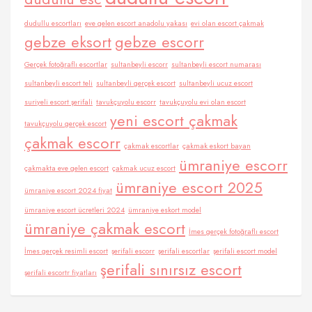
dudullu escortları
eve gelen escort anadolu yakası
evi olan escort çakmak
gebze eksort
gebze escorr
Gerçek fotoğraflı escortlar
sultanbeyli escorr
sultanbeyli escort numarası
sultanbeyli escort teli
sultanbeyli gerçek escort
sultanbeyli ucuz escort
suriyeli escort şerifali
tavukçuyolu escorr
tavukçuyolu evi olan escort
yeni escort çakmak
tavukçuyolu gerçek escort
çakmak escorr
çakmak escortlar
çakmak eskort bayan
ümraniye escorr
çakmakta eve gelen escort
çakmak ucuz escort
ümraniye escort 2025
ümraniye escort 2024 fiyat
ümraniye escort ücretleri 2024
ümraniye eskort model
ümraniye çakmak escort
İmes gerçek fotoğraflı escort
İmes gerçek resimli escort
şerifali escorr
şerifali escortlar
şerifali escort model
şerifali sınırsız escort
şerifali escortr fiyatları