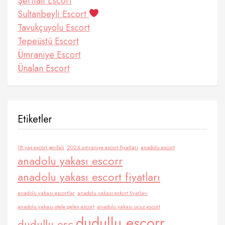
Şerifali Escort
Sultanbeyli Escort
Tavukçuyolu Escort
Tepeüstü Escort
Ümraniye Escort
Ünalan Escort
Etiketler
18 yaş escort şerifali
2024 ümraniye escort fiyatları
anadolu escort
anadolu yakası escorr
anadolu yakası escort fiyatları
anadolu yakası escortlar
anadolu yakası eskort fiyatları
anadolu yakası otele gelen escort
anadolu yakası ucuz escort
dudullu escorr
dudullu esc