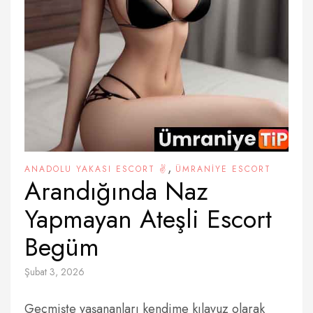
,
ANADOLU YAKASI ESCORT ✌️
ÜMRANIYE ESCORT
Arandığında Naz
Yapmayan Ateşli Escort
Begüm
Şubat 3, 2026
Geçmişte yaşananları kendime kılavuz olarak