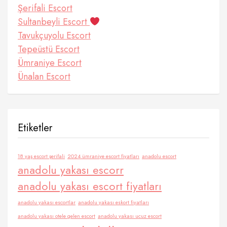
Şerifali Escort
Sultanbeyli Escort
Tavukçuyolu Escort
Tepeüstü Escort
Ümraniye Escort
Ünalan Escort
Etiketler
18 yaş escort şerifali
2024 ümraniye escort fiyatları
anadolu escort
anadolu yakası escorr
anadolu yakası escort fiyatları
anadolu yakası escortlar
anadolu yakası eskort fiyatları
anadolu yakası otele gelen escort
anadolu yakası ucuz escort