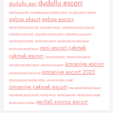
dudullu escorr
dudullu esc
dudullu escortları
eve gelen escort anadolu yakası
evi olan escort çakmak
gebze eksort
gebze escorr
Gerçek fotoğraflı escortlar
sultanbeyli escorr
sultanbeyli escort numarası
sultanbeyli escort teli
sultanbeyli gerçek escort
sultanbeyli ucuz escort
suriyeli escort şerifali
tavukçuyolu escorr
tavukçuyolu evi olan escort
yeni escort çakmak
tavukçuyolu gerçek escort
çakmak escorr
çakmak escortlar
çakmak eskort bayan
ümraniye escorr
çakmakta eve gelen escort
çakmak ucuz escort
ümraniye escort 2025
ümraniye escort 2024 fiyat
ümraniye escort ücretleri 2024
ümraniye eskort model
ümraniye çakmak escort
İmes gerçek fotoğraflı escort
İmes gerçek resimli escort
şerifali escorr
şerifali escortlar
şerifali escort model
şerifali sınırsız escort
şerifali escortr fiyatları