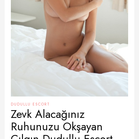
DUDULLU ESCORT
Zevk Alacağınız
Ruhunuzu Okşayan
Çılgın Dudullu Escort