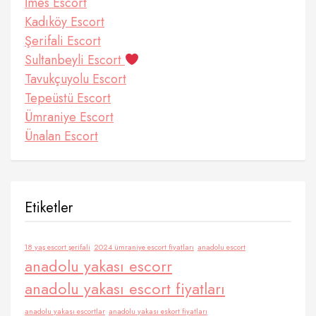
İmes Escort
Kadıköy Escort
Şerifali Escort
Sultanbeyli Escort
Tavukçuyolu Escort
Tepeüstü Escort
Ümraniye Escort
Ünalan Escort
Etiketler
18 yaş escort şerifali
2024 ümraniye escort fiyatları
anadolu escort
anadolu yakası escorr
anadolu yakası escort fiyatları
anadolu yakası escortlar
anadolu yakası eskort fiyatları