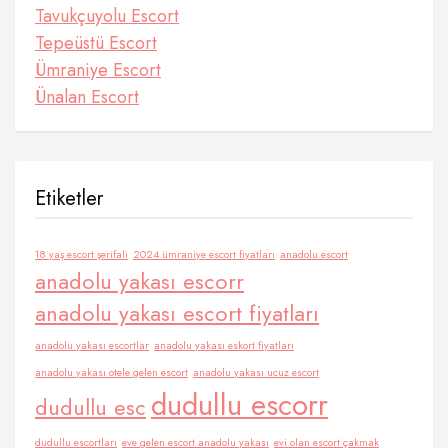
Tavukçuyolu Escort
Tepeüstü Escort
Ümraniye Escort
Ünalan Escort
Etiketler
18 yaş escort şerifali
2024 ümraniye escort fiyatları
anadolu escort
anadolu yakası escorr
anadolu yakası escort fiyatları
anadolu yakası escortlar
anadolu yakası eskort fiyatları
anadolu yakası otele gelen escort
anadolu yakası ucuz escort
dudullu escorr
dudullu esc
dudullu escortları
eve gelen escort anadolu yakası
evi olan escort çakmak