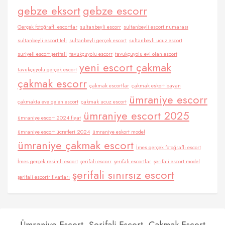
gebze eksort
gebze escorr
Gerçek fotoğraflı escortlar
sultanbeyli escorr
sultanbeyli escort numarası
sultanbeyli escort teli
sultanbeyli gerçek escort
sultanbeyli ucuz escort
suriyeli escort şerifali
tavukçuyolu escorr
tavukçuyolu evi olan escort
yeni escort çakmak
tavukçuyolu gerçek escort
çakmak escorr
çakmak escortlar
çakmak eskort bayan
ümraniye escorr
çakmakta eve gelen escort
çakmak ucuz escort
ümraniye escort 2025
ümraniye escort 2024 fiyat
ümraniye escort ücretleri 2024
ümraniye eskort model
ümraniye çakmak escort
İmes gerçek fotoğraflı escort
İmes gerçek resimli escort
şerifali escorr
şerifali escortlar
şerifali escort model
şerifali sınırsız escort
şerifali escortr fiyatları