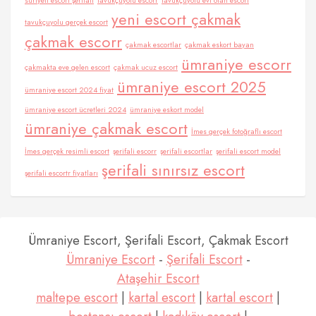
suriyeli escort şerifali
tavukçuyolu escorr
tavukçuyolu evi olan escort
yeni escort çakmak
tavukçuyolu gerçek escort
çakmak escorr
çakmak escortlar
çakmak eskort bayan
ümraniye escorr
çakmakta eve gelen escort
çakmak ucuz escort
ümraniye escort 2025
ümraniye escort 2024 fiyat
ümraniye escort ücretleri 2024
ümraniye eskort model
ümraniye çakmak escort
İmes gerçek fotoğraflı escort
İmes gerçek resimli escort
şerifali escorr
şerifali escortlar
şerifali escort model
şerifali sınırsız escort
şerifali escortr fiyatları
Ümraniye Escort, Şerifali Escort, Çakmak Escort
Ümraniye Escort
-
Şerifali Escort
-
Ataşehir Escort
maltepe escort
|
kartal escort
|
kartal escort
|