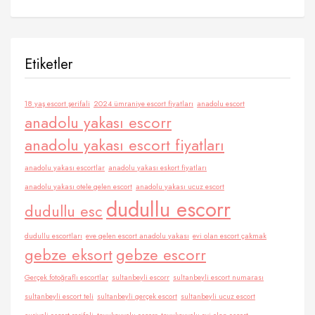
Etiketler
18 yaş escort şerifali
2024 ümraniye escort fiyatları
anadolu escort
anadolu yakası escorr
anadolu yakası escort fiyatları
anadolu yakası escortlar
anadolu yakası eskort fiyatları
anadolu yakası otele gelen escort
anadolu yakası ucuz escort
dudullu escorr
dudullu esc
dudullu escortları
eve gelen escort anadolu yakası
evi olan escort çakmak
gebze eksort
gebze escorr
Gerçek fotoğraflı escortlar
sultanbeyli escorr
sultanbeyli escort numarası
sultanbeyli escort teli
sultanbeyli gerçek escort
sultanbeyli ucuz escort