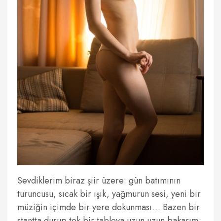
Sevdiklerim biraz şiir üzere: gün batımının
turuncusu, sıcak bir ışık, yağmurun sesi, yeni bir
müziğin içimde bir yere dokunması… Bazen bir
stantta durup tek bir tabloya uzun uzun bakarım;