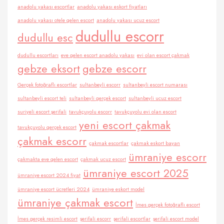
anadolu yakası escortlar
anadolu yakası eskort fiyatları
anadolu yakası otele gelen escort
anadolu yakası ucuz escort
dudullu escorr
dudullu esc
dudullu escortları
eve gelen escort anadolu yakası
evi olan escort çakmak
gebze eksort
gebze escorr
Gerçek fotoğraflı escortlar
sultanbeyli escorr
sultanbeyli escort numarası
sultanbeyli escort teli
sultanbeyli gerçek escort
sultanbeyli ucuz escort
suriyeli escort şerifali
tavukçuyolu escorr
tavukçuyolu evi olan escort
yeni escort çakmak
tavukçuyolu gerçek escort
çakmak escorr
çakmak escortlar
çakmak eskort bayan
ümraniye escorr
çakmakta eve gelen escort
çakmak ucuz escort
ümraniye escort 2025
ümraniye escort 2024 fiyat
ümraniye escort ücretleri 2024
ümraniye eskort model
ümraniye çakmak escort
İmes gerçek fotoğraflı escort
İmes gerçek resimli escort
şerifali escorr
şerifali escortlar
şerifali escort model