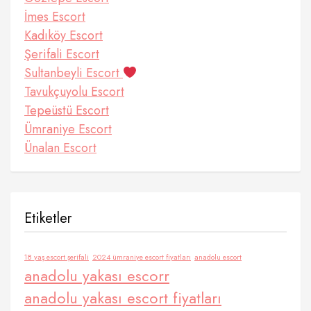
İmes Escort
Kadıköy Escort
Şerifali Escort
Sultanbeyli Escort
Tavukçuyolu Escort
Tepeüstü Escort
Ümraniye Escort
Ünalan Escort
Etiketler
18 yaş escort şerifali
2024 ümraniye escort fiyatları
anadolu escort
anadolu yakası escorr
anadolu yakası escort fiyatları